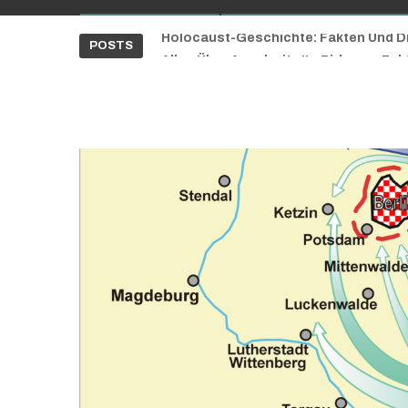
Auschwitz Touren: Erleben Sie Gesch
Holocaust-Geschichte: Fakten Und D
POSTS
Alles Über Auschwitz II – Birkenau Fak
Auschwitz Bücher – Wichtige Werke D
Deutsches Reich: Fakten Und Geschi
Auschwitz Touren: Erleben Sie Gesch
Holocaust-Geschichte: Fakten Und D