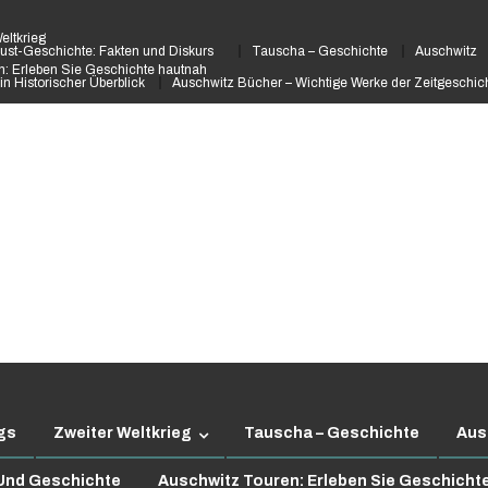
eltkrieg
ust-Geschichte: Fakten und Diskurs
Tauscha – Geschichte
Auschwitz
: Erleben Sie Geschichte hautnah
in Historischer Überblick
Auschwitz Bücher – Wichtige Werke der Zeitgeschic
gs
Zweiter Weltkrieg
Tauscha – Geschichte
Aus
 Und Geschichte
Auschwitz Touren: Erleben Sie Geschicht