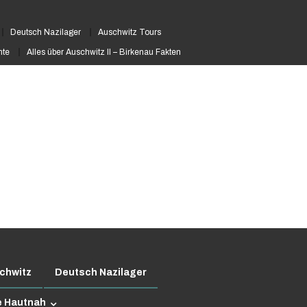
Deutsch Nazilager
Auschwitz Tours
hte
Alles über Auschwitz II – Birkenau Fakten
chwitz
Deutsch Nazilager
e Hautnah