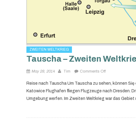
ZWEITEN WELTKRIEG
Tauscha – Zweiten Weltkri
on
May 28, 2014
Tim
Comments Off
Tauscha
Reise nach Tauscha Um Tauscha zu sehen, können Się 
–
Katowice Flughafen fliegen Flugzeuge nach Dresden. Dresd
Zweiten
Umgebung werfen. Im Zweiten Weltkrieg war das Gebiet 
Weltkriegs
Posts