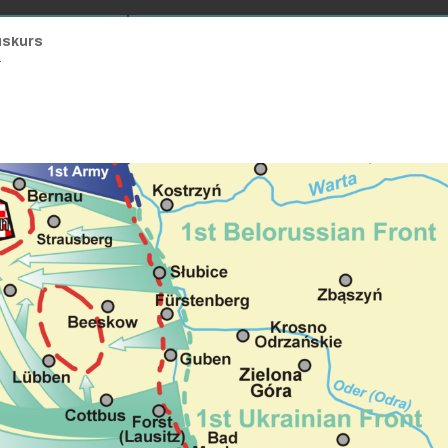
ichte Hautnah
iskurs
ten
er Zeitgeschichte
chte
ichte Hautnah
iskurs