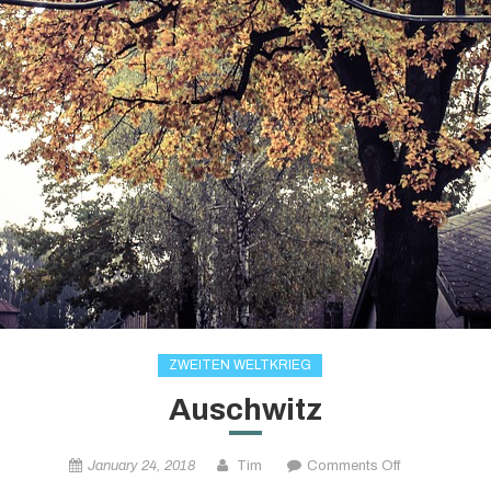
ZWEITEN WELTKRIEG
Auschwitz
on
January 24, 2018
Tim
Comments Off
Auschwitz