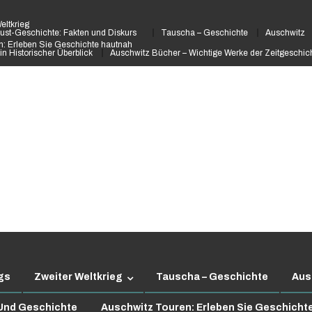
eltkrieg
ust-Geschichte: Fakten und Diskurs
Tauscha – Geschichte
Auschwitz
: Erleben Sie Geschichte hautnah
in Historischer Überblick
Auschwitz Bücher – Wichtige Werke der Zeitgeschic
gs
Zweiter Weltkrieg
Tauscha – Geschichte
Aus
 Und Geschichte
Auschwitz Touren: Erleben Sie Geschicht