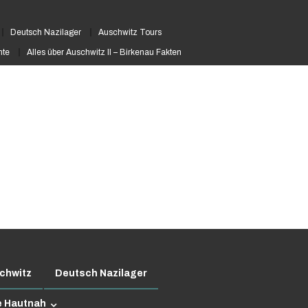
Deutsch Nazilager
Auschwitz Tours
hte
Alles über Auschwitz II – Birkenau Fakten
chwitz
Deutsch Nazilager
e Hautnah